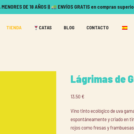
 MENORES DE 18 AÑOS ||
ENVÍOS GRATIS en compras superio
TIENDA
CATAS
BLOG
CONTACTO
Lágrimas de 
13,50
€
Vino tinto ecológico de uva gar
espontáneamente y criado en tina
rojos como fresas y frambuesas. 