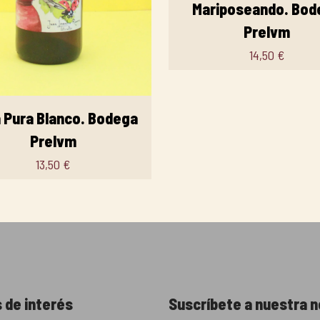
Mariposeando. Bod
Prelvm
14,50
€
 Pura Blanco. Bodega
Prelvm
13,50
€
 de interés
Suscríbete a nuestra 