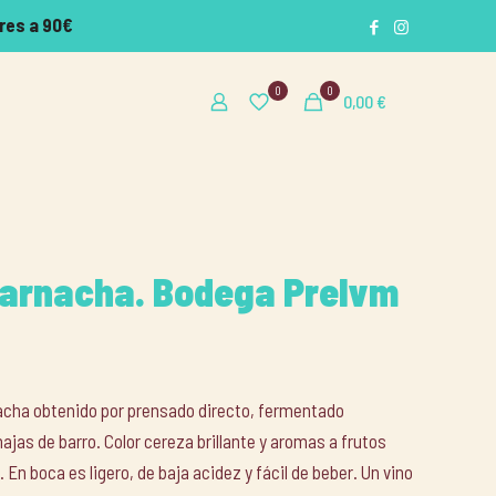
res a 90€
0
0
0,00
€
Garnacha. Bodega Prelvm
nacha obtenido por prensado directo, fermentado
jas de barro. Color cereza brillante y aromas a frutos
En boca es ligero, de baja acidez y fácil de beber. Un vino