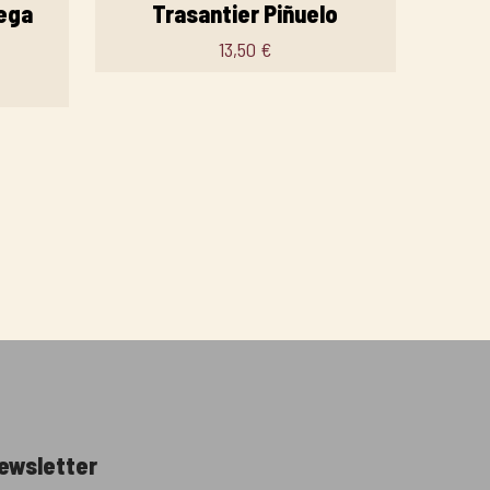
ega
Trasantier Piñuelo
13,50
€
newsletter