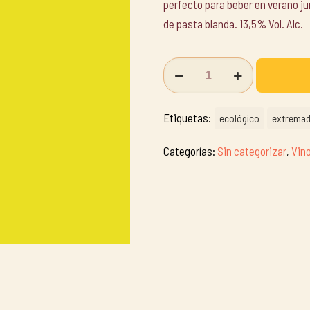
perfecto para beber en verano j
de pasta blanda. 13,5% Vol. Alc.
Lágrimas
de
Garnacha.
Etiquetas:
ecológico
extremad
Bodega
Prelvm
Categorías:
Sin categorizar
,
Vin
cantidad