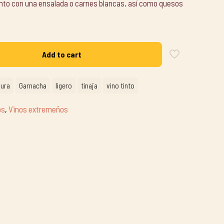
unto con una ensalada o carnes blancas, así como quesos
Add to cart
ura
Garnacha
ligero
tinaja
vino tinto
os
,
Vinos extremeños