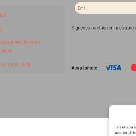
acto
Siguenos también en nuestras r
to
ica de devoluciones y
bolsos
ica de privacidad
Aceptamos:
Para ofrecer l
acceder a la i