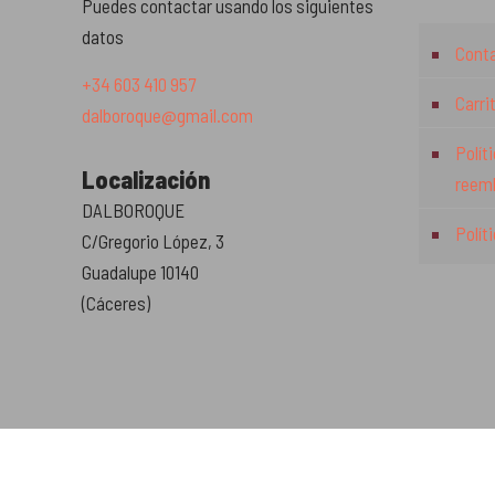
Puedes contactar usando los siguientes
datos
Cont
+34 603 410 957
Carri
dalboroque@gmail.com
Polít
Localización
reem
DALBOROQUE
Polít
C/Gregorio López, 3
Guadalupe 10140
(Cáceres)