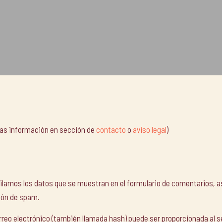
mas información en sección de
contacto
o
aviso legal
)
lamos los datos que se muestran en el formulario de comentarios, así
ción de spam.
reo electrónico (también llamada hash) puede ser proporcionada al ser