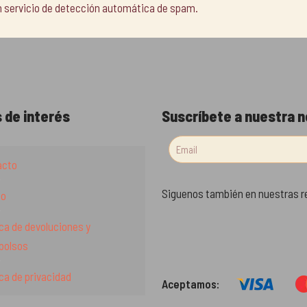
un servicio de detección automática de spam.
 de interés
Suscríbete a nuestra 
acto
Siguenos también en nuestras r
to
ica de devoluciones y
bolsos
ica de privacidad
Aceptamos: