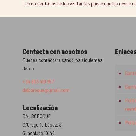
Los comentarios de los visitantes puede que los revise 
Contacta con nosotros
Enlaces
Puedes contactar usando los siguientes
datos
Cont
+34 603 410 957
Carri
dalboroque@gmail.com
Polít
Localización
reem
DALBOROQUE
Polít
C/Gregorio López, 3
Guadalupe 10140