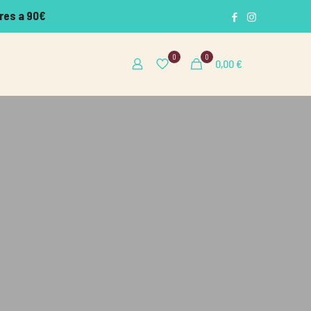
res a 90€
0
0
0,00
€