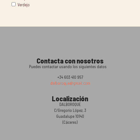
Verdejo
Contacta con nosotros
Puedes contactar usando los siguientes datos
+34 603 410 957
dalboroque@gmail.com
Localización
DALBOROQUE
C/Gregorio López, 3
Guadalupe 10140
(Cáceres)