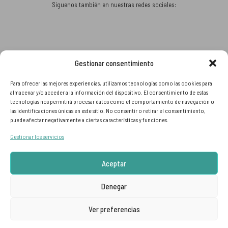
Siguenos también en nuestras redes sociales:
Gestionar consentimiento
Aceptamos:
Para ofrecer las mejores experiencias, utilizamos tecnologías como las cookies para
almacenar y/o acceder a la información del dispositivo. El consentimiento de estas
tecnologías nos permitirá procesar datos como el comportamiento de navegación o
las identificaciones únicas en este sitio. No consentir o retirar el consentimiento,
puede afectar negativamente a ciertas características y funciones.
Gestionar los servicios
Aceptar
Denegar
© DALBOROQUE 2026 | Hecha con
Ver preferencias