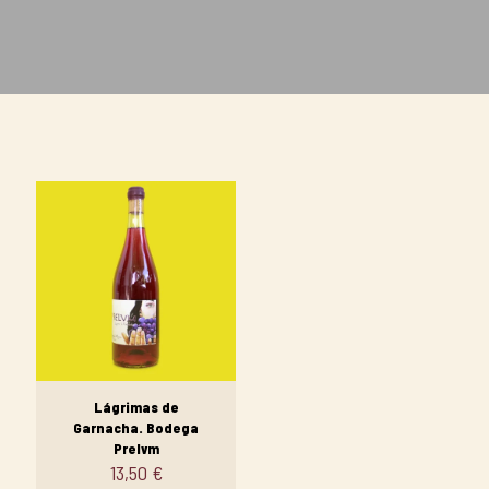
Lágrimas de
Garnacha. Bodega
Prelvm
13,50
€