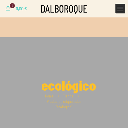
0
0,00
€
ecológico
Home
Tienda
Productos etiquetados
“ecológico”