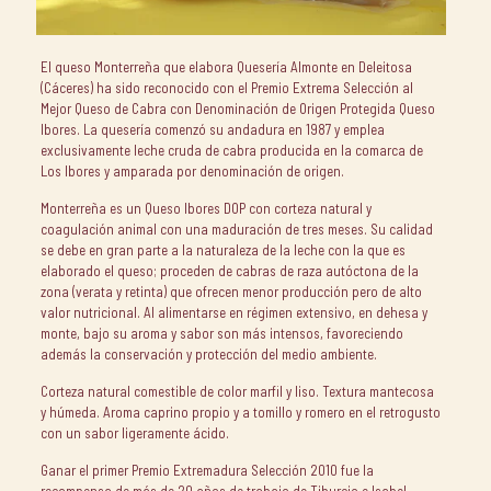
El queso Monterreña que elabora Quesería Almonte en Deleitosa
(Cáceres) ha sido reconocido con el Premio Extrema Selección al
Mejor Queso de Cabra con Denominación de Origen Protegida Queso
Ibores. La quesería comenzó su andadura en 1987 y emplea
exclusivamente leche cruda de cabra producida en la comarca de
Los Ibores y amparada por denominación de origen.
Monterreña es un Queso Ibores DOP con corteza natural y
coagulación animal con una maduración de tres meses. Su calidad
se debe en gran parte a la naturaleza de la leche con la que es
elaborado el queso; proceden de cabras de raza autóctona de la
zona (verata y retinta) que ofrecen menor producción pero de alto
valor nutricional. Al alimentarse en régimen extensivo, en dehesa y
monte, bajo su aroma y sabor son más intensos, favoreciendo
además la conservación y protección del medio ambiente.
Corteza natural comestible de color marfil y liso. Textura mantecosa
y húmeda. Aroma caprino propio y a tomillo y romero en el retrogusto
con un sabor ligeramente ácido.
Ganar el primer Premio Extremadura Selección 2010 fue la
recompensa de más de 20 años de trabajo de Tiburcio e Isabel.