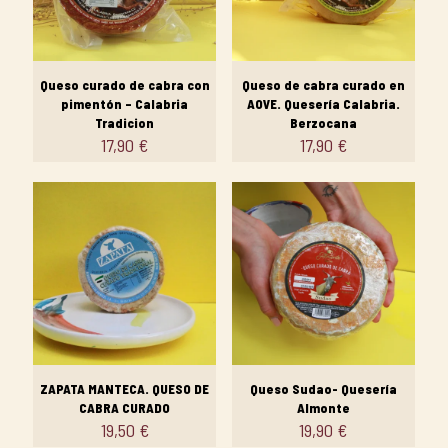
Queso curado de cabra con
Queso de cabra curado en
pimentón – Calabria
AOVE. Quesería Calabria.
Tradicion
Berzocana
17,90
€
17,90
€
ZAPATA MANTECA. QUESO DE
Queso Sudao- Quesería
CABRA CURADO
Almonte
19,50
€
19,90
€