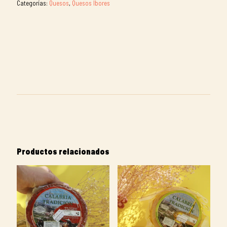
Categorías:
Quesos
,
Quesos Ibores
curado
D.O:
IBORES.
Quesería
Almonte
cantidad
Productos relacionados