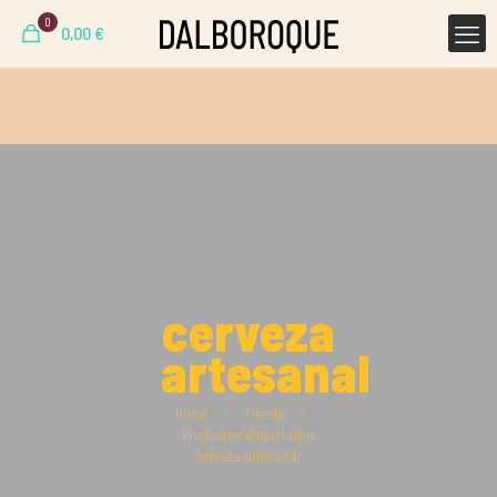
0
0,00
€
cerveza
artesanal
Home
Tienda
Productos etiquetados
“cerveza artesanal”