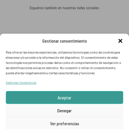
Siguenos también en nuestras redes sociales:
Gestionar consentimiento
Aceptamos:
Para ofrecer las mejores experiencias, utilizamos tecnologías como las cookies para
almacenar y/o acceder a la información del dispositivo. El consentimiento de estas
tecnologías nos permitirá procesar datos como el comportamiento de navegación o
las identificaciones únicas en este sitio. No consentir o retirar el consentimiento,
puede afectar negativamente a ciertas características y funciones.
Gestionar los servicios
Aceptar
Denegar
© DALBOROQUE 2026 | Hecha con
Ver preferencias