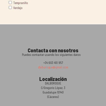
Tempranillo
Verdejo
Contacta con nosotros
Puedes contactar usando los siguientes datos
+34 603 410 957
dalboroque@gmail.com
Localización
DALBOROQUE
C/Gregorio López, 3
Guadalupe 10140
(Cáceres)