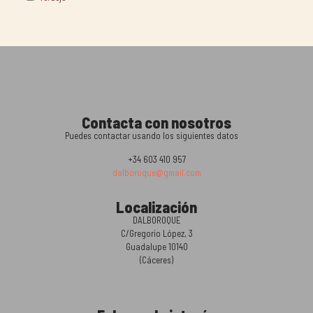
Contacta con nosotros
Puedes contactar usando los siguientes datos
+34 603 410 957
dalboroque@gmail.com
Localización
DALBOROQUE
C/Gregorio López, 3
Guadalupe 10140
(Cáceres)