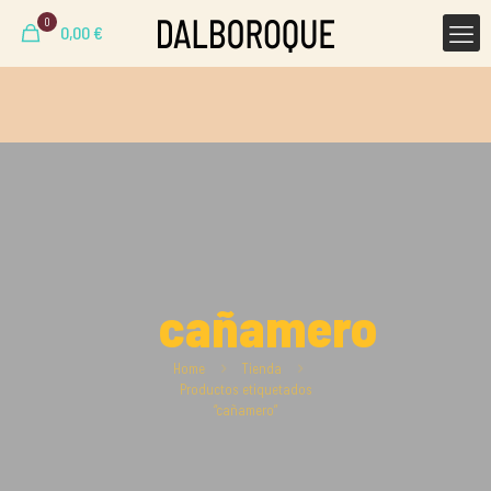
0
0,00
€
cañamero
Home
Tienda
Productos etiquetados
“cañamero”