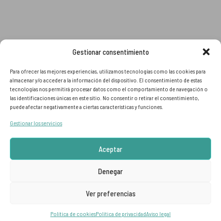
Gestionar consentimiento
Aceptamos:
Para ofrecer las mejores experiencias, utilizamos tecnologías como las cookies para
almacenar y/o acceder a la información del dispositivo. El consentimiento de estas
tecnologías nos permitirá procesar datos como el comportamiento de navegación o
las identificaciones únicas en este sitio. No consentir o retirar el consentimiento,
puede afectar negativamente a ciertas características y funciones.
Gestionar los servicios
Aceptar
Denegar
© DALBOROQUE 2026 | Hecha con
Ver preferencias
Política de cookies
Política de privacidad
Aviso legal