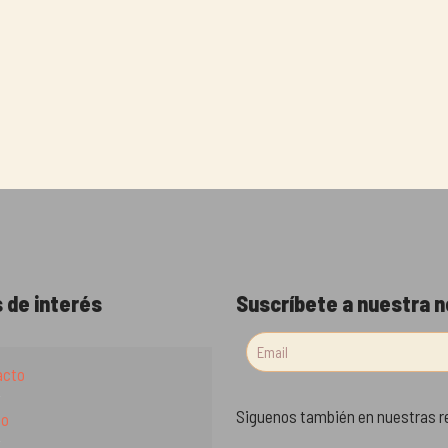
 de interés
Suscríbete a nuestra 
acto
Siguenos también en nuestras r
to