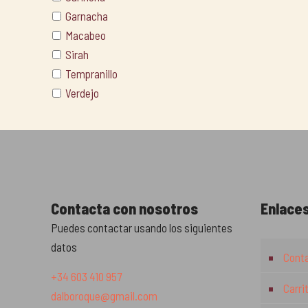
Garnacha
Macabeo
Sirah
Tempranillo
Verdejo
Contacta con nosotros
Enlaces
Puedes contactar usando los siguientes
datos
Cont
+34 603 410 957
Carri
dalboroque@gmail.com