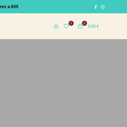
res a 90€
0
0
0,00
€