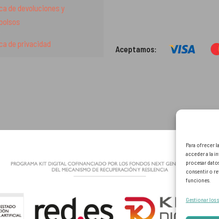
ica de devoluciones y
bolsos
ica de privacidad
Aceptamos:
Para ofrecer l
acceder a la i
procesar dato
consentir o re
funciones.
Gestionar los 